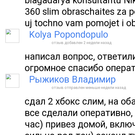
blagadarya konsultantu Nik
360 slim obraschaites za 
uj tochno vam pomojet i ob
Kolya Popondopulo
отзыв добавлен 2 недели назад
написал вопрос, ответил
огромное спасибо опера
Рыжиков Владимир
отзыв отправлен меньше недели назад
сдал 2 хбокс слим, на об
все сделали оперативно,
час) привез домой, вклю