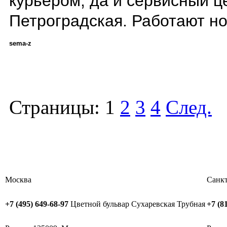
курьером, да и сервисный це
Петроградская. Работают н
sema-z
Страницы:
1
2
3
4
След.
Москва
Санкт
+7 (495) 649-68-97
Цветной бульвар
Сухаревская
Трубная
+7 (8