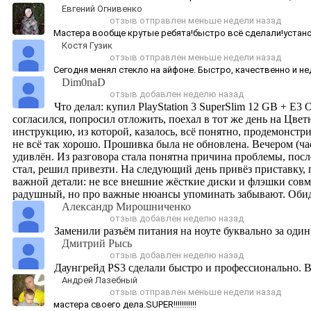
Евгений Огнивенко
отзыв отправлен меньше недели назад
Мастера вообще крутые ребята!быстро всё сделали!установ
Костя Гузик
отзыв отправлен меньше недели назад
Сегодня менял стекло на айфоне. Быстро, качественно и не
Dim0naD
отзыв добавлен неделю назад
Что делал: купил PlayStation 3 SuperSlim 12 GB + E
согласился, попросил отложить, поехал в тот же день на Цвет
инструкцию, из которой, казалось, всё понятно, продемонстр
не всё так хорошо. Прошивка была не обновлена. Вечером (часо
удивлён. Из разговора стала понятна причина проблемы, пос
стал, решил привезти. На следующий день привёз приставку, 
важной детали: не все внешние жёсткие диски и флэшки совм
радушный, но про важные нюансы упоминать забывают. Оби
Александр Мирошниченко
отзыв добавлен неделю назад
Заменили разъём питания на ноуте буквально за один 
Дмитрий Рысь
отзыв добавлен неделю назад
Даунгрейд PS3 сделали быстро и профессионально. В
Андрей Лазебный
отзыв отправлен меньше недели назад
мастера своего дела.SUPER!!!!!!!!!!!