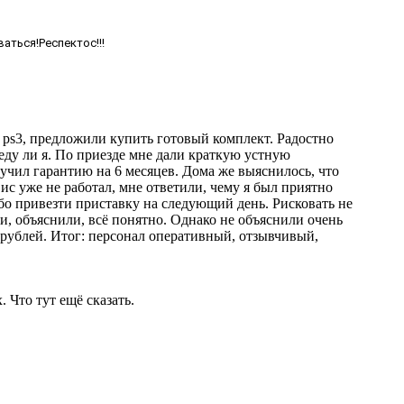
аться!Респектос!!!
е ps3, предложили купить готовый комплект. Радостно
 еду ли я. По приезде мне дали краткую устную
лучил гарантию на 6 месяцев. Дома же выяснилось, что
вис уже не работал, мне ответили, чему я был приятно
бо привезти приставку на следующий день. Рисковать не
и, объяснили, всё понятно. Однако не объяснили очень
 рублей. Итог: персонал оперативный, отзывчивый,
 Что тут ещё сказать.