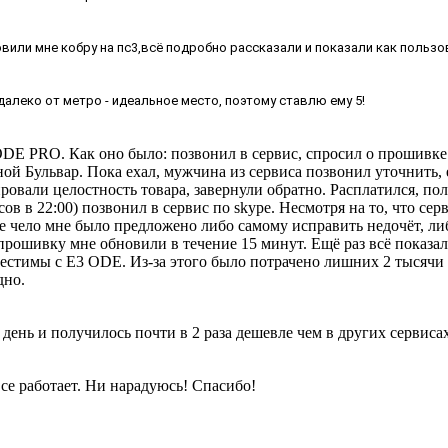
или мне кобру на пс3,всё подробно рассказали и показали как пользов
далеко от метро - идеальное место, поэтому ставлю ему 5!
3 ODE PRO. Как оно было: позвонил в сервис, спросил о прошивк
ной Бульвар. Пока ехал, мужчина из сервиса позвонил уточнить,
ировали целостность товара, завернули обратно. Расплатился, по
в в 22:00) позвонил в сервис по skype. Несмотря на то, что сер
ле чело мне было предложено либо самому исправить недочёт, ли
прошивку мне обновили в течение 15 минут. Ещё раз всё показал
естимы с E3 ODE. Из-за этого было потрачено лишних 2 тысячи
дно.
день и получилось почти в 2 раза дешевле чем в других сервисах.
се работает. Ни нарадуюсь! Спасибо!