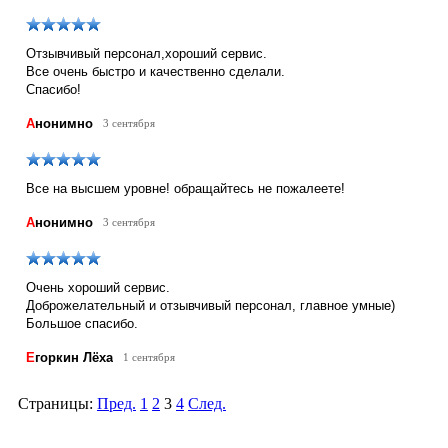
Отзывчивый персонал,хороший сервис.
Все очень быстро и качественно сделали.
Спасибо!
А
нонимно
3 сентября
Все на высшем уровне! обращайтесь не пожалеете!
А
нонимно
3 сентября
Очень хороший сервис.
Доброжелательный и отзывчивый персонал, главное умные)
Большое спасибо.
Е
горкин Лёха
1 сентября
Страницы:
Пред.
1
2
3
4
След.