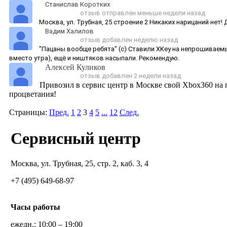
Станислав Коротких
отзыв отправлен меньше недели назад
Москва, ‎ул. Трубная, 25 строение 2 Никаких нарицаний нет
Вадим Халилов
отзыв добавлен неделю назад
"Пацаны вообще ребята" (с) Ставили XKey на непрошиваемы
вместо утра), ещё и ништяков насыпали. Рекомендую.
Алексей Куликов
отзыв добавлен 2 недели назад
Привозил в сервис центр в Москве свой Xbox360 на п
процветания!
Страницы:
Пред.
1
2
3
4
5
...
12
След.
Сервисный центр
Москва, ул. Трубная, 25, стр. 2, каб. 3, 4
+7 (495) 649-68-97
Часы работы
ежедн.: 10:00 – 19:00