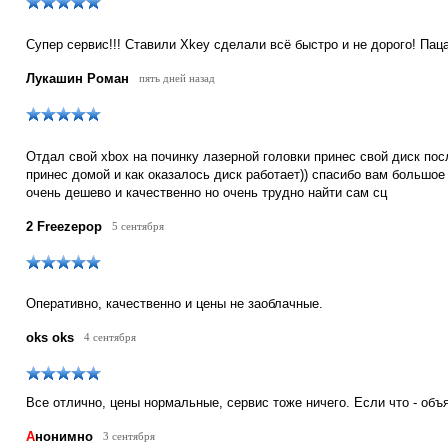
Супер сервис!!! Ставили Xkey сделали всё быстро и не дорого! Пац
Лукашин Роман
пять дней назад
Отдал свой xbox на починку лазерной головки принес свой диск пос
принес домой и как оказалось диск работает)) спасибо вам большое
очень дешево и качественно но очень трудно найти сам сц
2 Freezepop
5 сентября
Оперативно, качественно и цены не заоблачные.
oks oks
4 сентября
Все отлично, цены нормальные, сервис тоже ничего. Если что - объ
А
нонимно
3 сентября