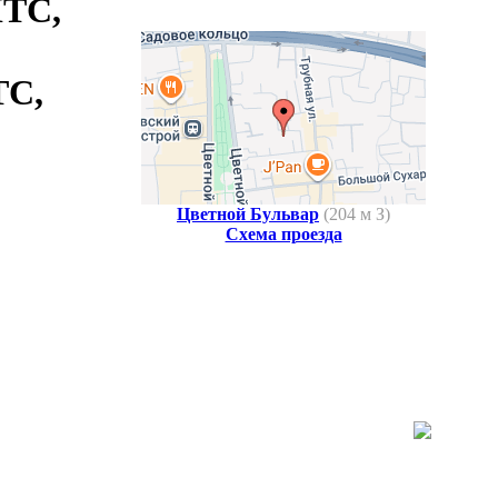
TC,
Цветной Бульвар
(
204 м З
)
Схема проезда