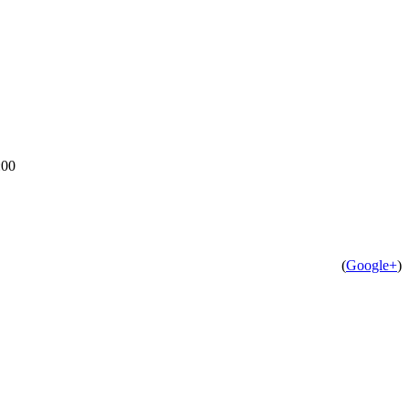
:00
(
Google+
)