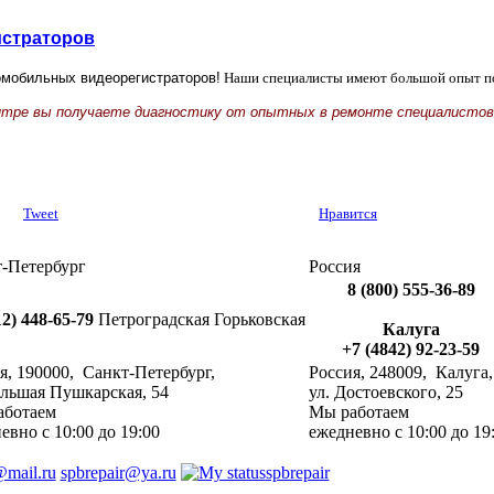
истраторов
мобильных видеорегистраторов!
Наши специалисты имеют большой опыт по
нтре вы получаете диагностику от опытных в ремонте специалистов
Tweet
Нравится
-Петербург
Россия
8 (800) 555-36-89
12) 448-65-79
Петроградская
Горьковская
Калуга
+7 (4842) 92-23-59
я
,
190000
, ‎
Санкт-Петербург
,
Россия
,
248009
, ‎
Калуга
,
ольшая Пушкарская, 54
ул. Достоевского, 25
аботаем
Мы работаем
невно
с 10:00 до 19:00
ежедневно
с 10:00 до 19
@mail.ru
spbrepair@ya.ru
spbrepair