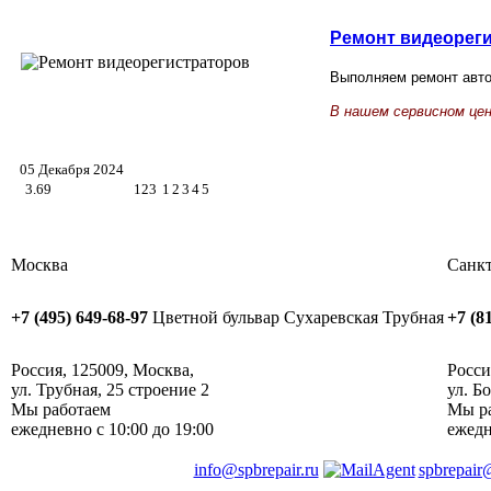
Ремонт
видеор
ег
Выполняем ремонт авто
В нашем сервисном це
05 Декабря 2024
3.69
123
1
2
3
4
5
Москва
Санкт
+7 (495) 649-68-97
Цветной бульвар
Сухаревская
Трубная
+7 (8
Россия
,
125009
,
Москва
, ‎
Росси
ул. Трубная, 25 строение 2
ул. Б
Мы работаем
Мы р
ежедневно
с 10:00 до 19:00
ежед
info@spbrepair.ru
spbrepair