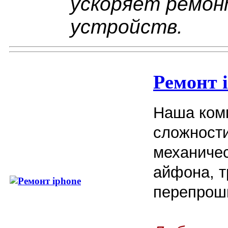
ускоряет ремон
устройств.
Ремонт 
Наша ком
сложност
механичес
айфона, т
перепроши