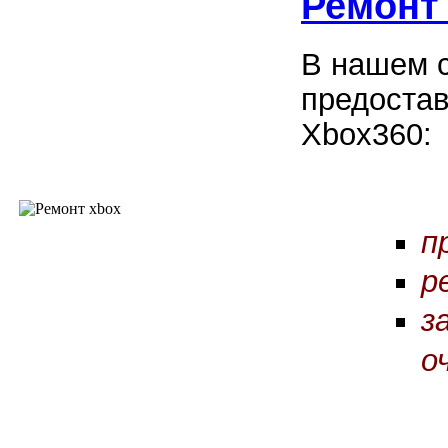
Ремонт
В нашем 
предостав
Xbox360:
п
р
з
о